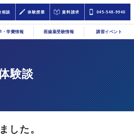
験相談
体験授業
資料請求
045-548-9940
学・学費情報
医歯薬受験情報
講習イベント
体験談
ました。