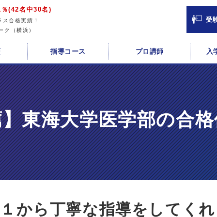
％(42名中30名)
受
ラス合格実績！
ーク（横浜）
証
指導コース
プロ講師
入
薦】東海大学医学部の合格
１から丁寧な指導をしてくれ