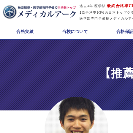
最終合格率71
過去3年 医学部
1次合格率93%の日本トップク
医学部専門予備校メディカルア
合格実績
当校について
合格保
【推