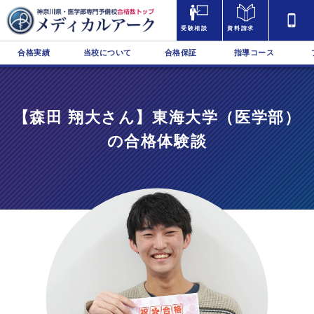
受験相談
資料請求
合格実績
当校について
合格保証
指導コース
【森田 翔大さん】東海大学（医学部）
の合格体験談