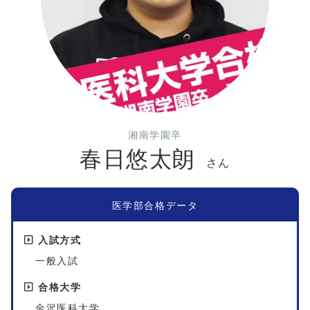
湘南学園卒
春日悠太朗
さん
医学部合格データ
入試方式
一般入試
合格大学
金沢医科大学