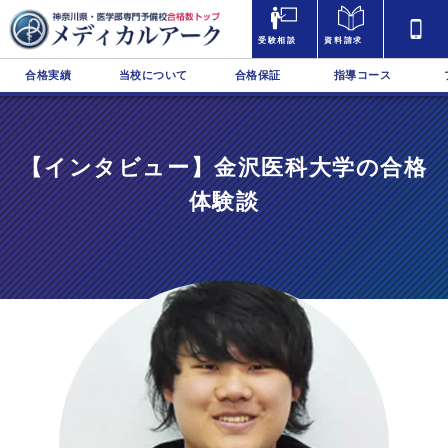
受験相談
資料請求
合格実績
当校について
合格保証
指導コース
【インタビュー】金沢医科大学の合格
体験談