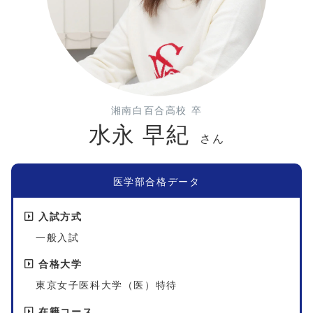
湘南白百合高校 卒
水永 早紀
さん
医学部合格データ
入試方式
一般入試
合格大学
東京女子医科大学（医）特待
在籍コース