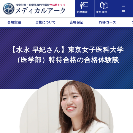
受験相談
資料請求
合格実績
当校について
合格保証
指導コース
【水永 早紀さん】東京女子医科大学
（医学部）特待合格の合格体験談