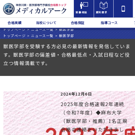
受験相談
資料請求
合格実績
当校について
合格保証
指導コース
トップページ
>
ニュース一覧
>
獣医学部
トップページ
>
ニュース一覧
>
獣医学部
獣医学部を受験する方必見の最新情報を発信していま
す。獣医学部の偏差値・合格最低点・入試日程など役
立つ情報満載です。
2024年12月6日
2025年度合格速報2年連続
（令和7年度）◆麻布大学
（獣医学部・推薦）1名正規
合格の連絡をいただきまし