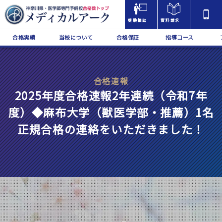
受験相談
資料請求
合格実績
当校について
合格保証
指導コース
合格速報
2025年度合格速報2年連続（令和7年
度）◆麻布大学（獣医学部・推薦）1名
正規合格の連絡をいただきました！