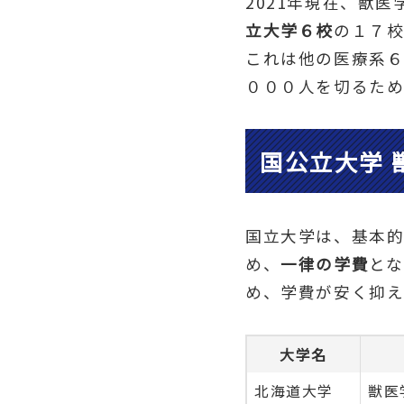
2021年現在、獣
立大学６校
の１７校
これは他の医療系６
０００人を切るた
国公立大学 
国立大学は、基本的
め、
一律の学費
と
め、学費が安く抑え
大学名
北海道大学
獣医