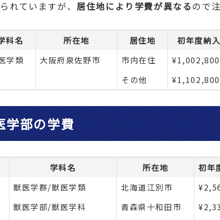
られていますが、
居住地により学費が異なる
ので
学科名
所在地
居住地
初年度納
医学類
大阪府泉佐野市
市内在住
¥1,002,800
その他
¥1,102,800
医学部の学費
学科名
所在地
初年
獣医学群/獣医学類
北海道江別市
¥2,5
獣医学部/獣医学科
青森県十和田市
¥2,3