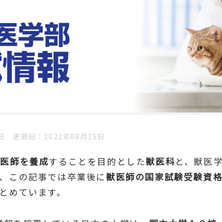
日
更新日
2022年08月15日
獣医師を養成
することを目的とした
獣医科
と、獣医
、この記事では卒業後に
獣医師の国家試験受験資
とめています。