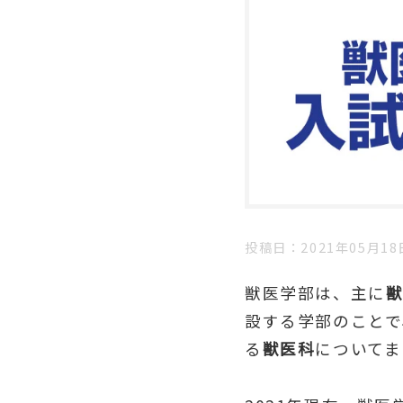
投稿日
2021年05月18
獣医学部は、主に
設する学部のことで
る
獣医科
についてま