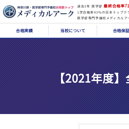
最終合格率71
過去3年 医学部
1次合格率93%の日本トップク
医学部専門予備校メディカルア
合格実績
当校について
合格保
【2021年度