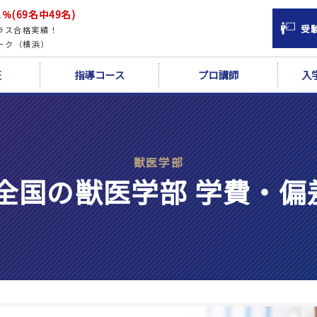
％(69名中49名)
受
ラス合格実績！
ーク（横浜）
証
指導コース
プロ講師
入
獣医学部
】全国の獣医学部 学費・