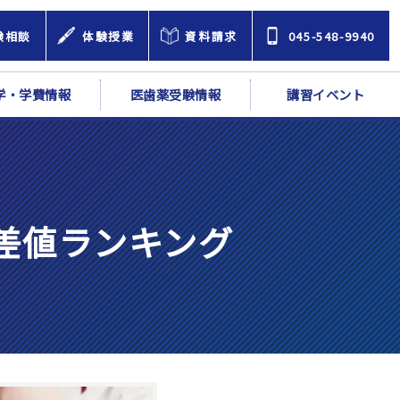
験相談
体験授業
資料請求
045-548-9940
学・学費情報
医歯薬受験情報
講習イベント
偏差値ランキング