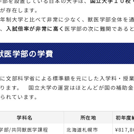
医学部を設置している日本の大学は、
国立大学１０校
が存在します。
年制大学と比べて非常に少なく、獣医学部全体を
め、
入試倍率が非常に高く
医学部の次に難関である
獣医学部の学費
に文部科学省による標準額を元にした入学料・授
なります。 国立大学の運営はほとんどが国の補助金
られています。
学科名
所在地
初年度
学部/共同獣医学課程
北海道札幌市
¥817,8