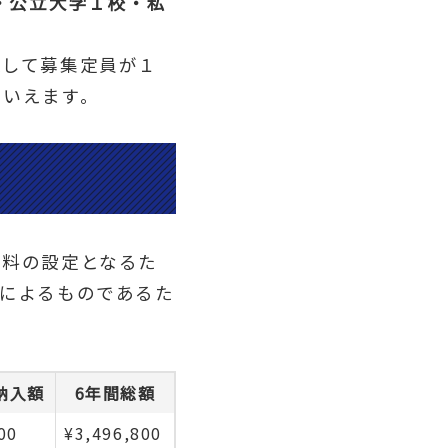
・公立大学１校・私
通して募集定員が１
といえます。
業料の設定となるた
によるものであるた
納入額
6年間総額
00
¥3,496,800