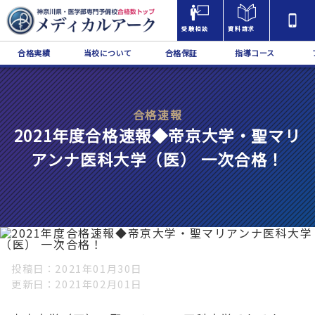
受験相談
資料請求
合格実績
当校について
合格保証
指導コース
合格速報
2021年度合格速報◆帝京大学・聖マリ
アンナ医科大学（医） 一次合格！
投稿日
2021年01月30日
更新日
2021年02月01日