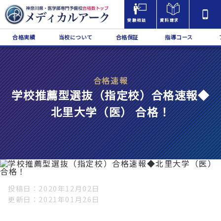
受験相談
資料請求
合格実績
当校について
合格保証
指導コース
合格速報
学校推薦型選抜（指定校）合格速報◆
北里大学（医） 合格！
投稿日
2020年12月02日
更新日
2021年01月26日