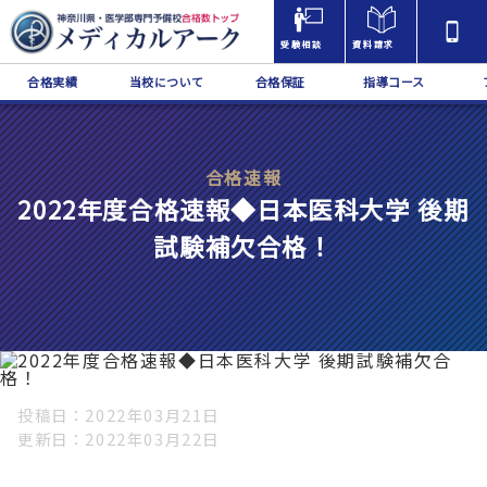
受験相談
資料請求
合格実績
当校について
合格保証
指導コース
合格速報
2022年度合格速報◆日本医科大学 後期
試験補欠合格！
投稿日
2022年03月21日
更新日
2022年03月22日