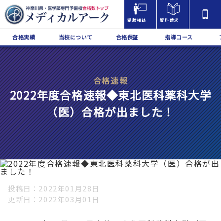
受験相談
資料請求
合格実績
当校について
合格保証
指導コース
合格速報
2022年度合格速報◆東北医科薬科大学
（医）合格が出ました！
投稿日
2022年01月28日
更新日
2022年03月01日