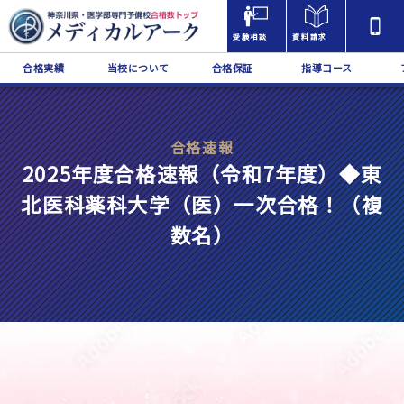
受験相談
資料請求
合格実績
当校について
合格保証
指導コース
合格速報
2025年度合格速報（令和7年度）◆東
北医科薬科大学（医）一次合格！（複
数名）