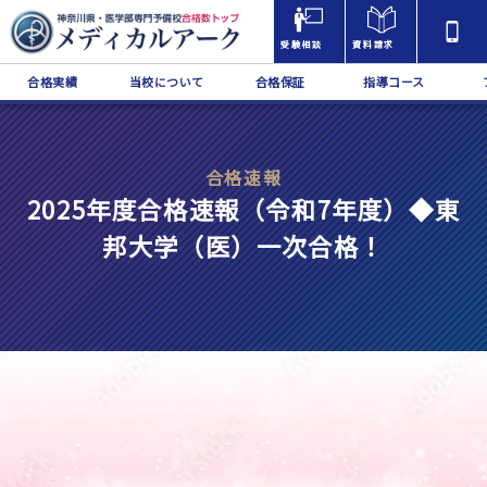
受験相談
資料請求
合格実績
当校について
合格保証
指導コース
合格速報
2025年度合格速報（令和7年度）◆東
邦大学（医）一次合格！