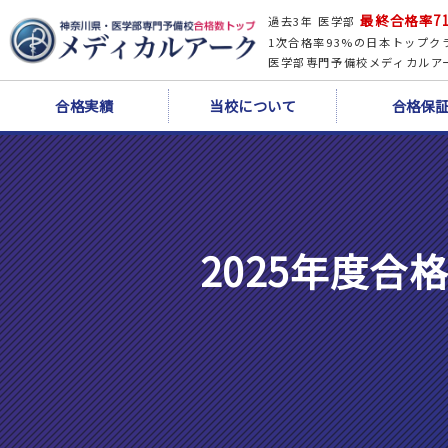
最終合格率71
過去3年 医学部
1次合格率93%の日本トップク
医学部専門予備校メディカルア
合格実績
当校について
合格保
2025年度