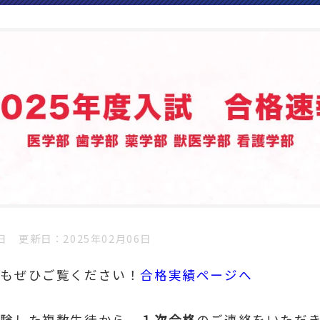
日
更新日
2025年02月06日
績もぜひご覧ください！
合格実績ページへ
受験した複数生徒から、
１次合格
のご連絡をいただ