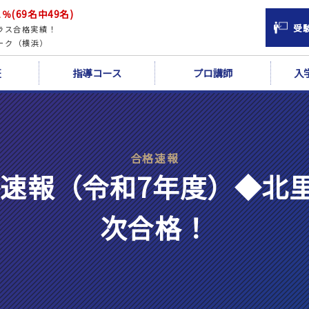
％(69名中49名)
受
ラス合格実績！
ーク（横浜）
証
指導コース
プロ講師
入
合格速報
合格速報（令和7年度）◆北
次合格！