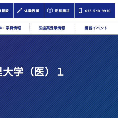
験相談
体験授業
資料請求
045-548-9940
学・学費情報
医歯薬受験情報
講習イベント
里大学（医）１