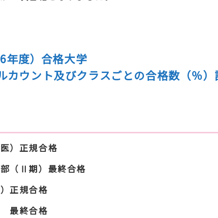
和6年度）合格大学
ルカウント及びクラスごとの合格数（％）
（医）正規合格
学部（Ⅱ期）最終合格
医）正規合格
学 最終合格