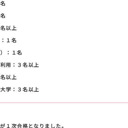
１名
１名
２名以上
学：１名
医）：１名
通利用：３名以上
２名以上
科大学：３名以上
が１次合格となりました。