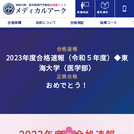
受験相談
資料請求
合格実績
当校について
合格保証
指導コース
合格速報
2023年度合格速報（令和５年度）◆東
海大学（医学部）
正規合格
おめでとう！