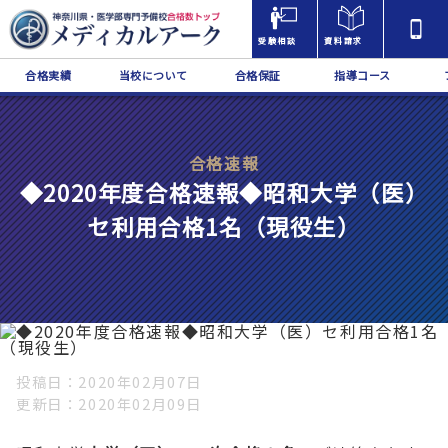
受験相談
資料請求
合格実績
当校について
合格保証
指導コース
合格速報
◆2020年度合格速報◆昭和大学（医）
セ利用合格1名（現役生）
投稿日
2020年02月07日
更新日
2020年02月09日