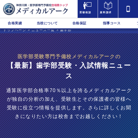
受験相談
資料請求
合格実績
当校について
合格保証
指導コース
トップページ
>
ニュース一覧
>
歯学部
医学部受験専門予備校メディカルアークの
【最新】歯学部受験・入試情報ニュー
ス
通算医学部合格率70％以上を誇るメディカルアーク
が独自の分析の加え、受験生とその保護者の皆様へ
受験に役立つ情報を提供します。さらに詳しくお聞
きになりたい方は校舎までお越しください！